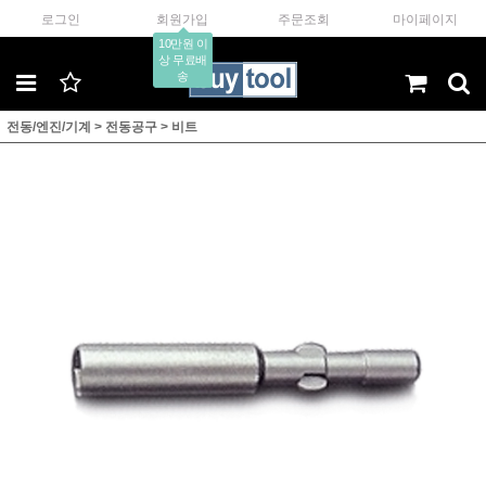
로그인
회원가입
주문조회
마이페이지
10만원 이
상 무료배
송
전동/엔진/기계
>
전동공구
>
비트