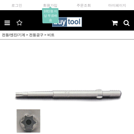
로그인
회원가입
주문조회
마이페이지
10만원 이
상 무료배
송
전동/엔진/기계
>
전동공구
>
비트