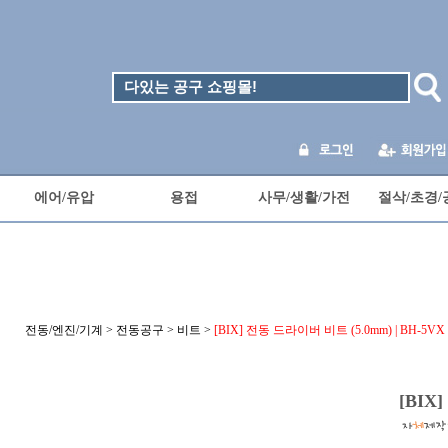
에어/유압
용접
사무/생활/가전
절삭/초경/
전동/엔진/기계
>
전동공구
>
비트
>
[BIX] 전동 드라이버 비트 (5.0mm) | BH-5VX
[BIX