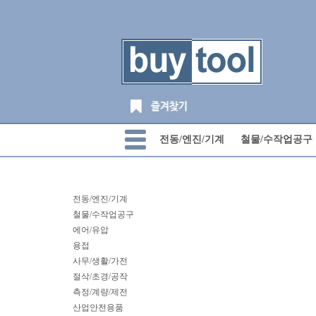
전동/엔진/기계
철물/수작업공구
전동/엔진/기계
철물/수작업공구
에어/유압
용접
사무/생활/가전
절삭/초경/공작
측정/계량/제전
산업안전용품