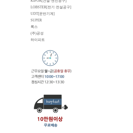
KIPOR[건설·엔진공구]
LOBSTER[전기·전설공구]
UDT[운반기계]
SUPER
록스
(주)공성
하이피트