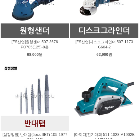
[ES산업]원형샌더 507-3676
[ES산업]디스크그라인더 507-1173
PO705(125)-8홀
G604-2
68,000원
62,900원
[삼정정밀] 반대탭(5pcs SET) 105-1977
[마끼다]전기대패 511-1028 M1902B