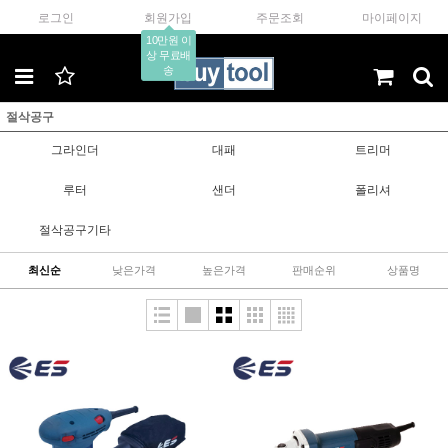
로그인
회원가입
주문조회
마이페이지
10만원 이
상 무료배
송
절삭공구
그라인더
대패
트리머
루터
샌더
폴리셔
절삭공구기타
최신순
낮은가격
높은가격
판매순위
상품명