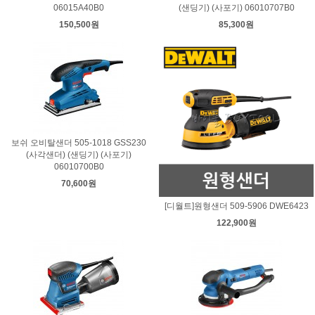
06015A40B0
(샌딩기) (사포기) 06010707B0
150,500원
85,300원
보쉬 오비탈샌더 505-1018 GSS230
(사각샌더) (샌딩기) (사포기)
06010700B0
70,600원
[디월트]원형샌더 509-5906 DWE6423
122,900원