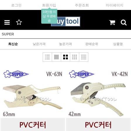
로그인
회원가입
주문조회
마이페이지
10만원 이
상 무료배
송
SUPER
최신순
낮은가격
높은가격
판매순위
상품명