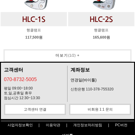
행클램프
행클램프
117,500원
165,600원
더보기
(
1
/
2
)
+
고객센터
계좌정보
070-8732-5005
연경일(바이툴)
평일 09:00~18:00
신한은행 110-378-755320
토,일,공휴일 휴무
점심시간 12:30~13:30
고객센터 연결
비회원 1:1 문의
사업자정보확인
이용약관
개인정보처리방침
PC버전